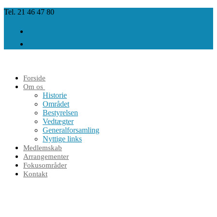
Spring
Menu
Luk
Tel. 21 46 47 80
til
indhold
Forside
Om os
Historie
Området
Bestyrelsen
Vedtægter
Generalforsamling
Nyttige links
Medlemskab
Arrangementer
Fokusområder
Kontakt